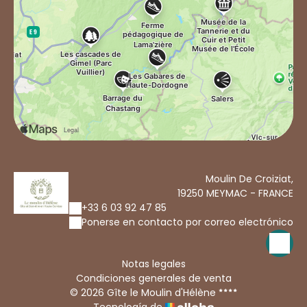
ainsi qu'un exposition de photos anciennes. ESCAPE GAME
Participez à notre Escape Game. de 1 à 6 personnes. Prise
de rendez-vous OBLIGATOIRE . BOUTIQUE DU MUSÉE
Retrouvez également dans notre boutique, toute une
gamme d'articles de Maroquinerie (sac à main, porte
monnaie, porte feuille, ceinture, ...) pour vous faire plaisir
et faire plaisir à vos proches. La boutique est libre d'accès
et ouverte aux mêmes horaires que le musée.
Moulin De Croiziat,
19250 MEYMAC - FRANCE
+33 6 03 92 47 85
Ponerse en contacto por correo electrónico
Notas legales
Condiciones generales de venta
© 2026 Gîte le Moulin d'Hélène