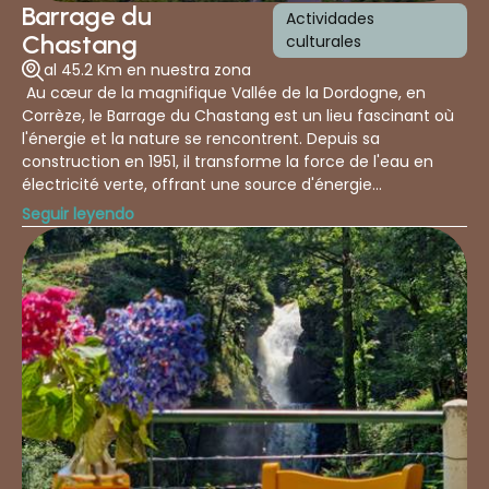
Barrage du
Actividades
Chastang
culturales
al 45.2 Km en nuestra zona
Au cœur de la magnifique Vallée de la Dordogne, en
Corrèze, le Barrage du Chastang est un lieu fascinant où
l'énergie et la nature se rencontrent. Depuis sa
construction en 1951, il transforme la force de l'eau en
électricité verte, offrant une source d'énergie
renouvelable pour des milliers de foyers. Ce site, alliant
Seguir leyendo
puissance et beauté, est un véritable témoignage de
l'ingéniosité humaine. Venez découvrir ce géant de
l'énergie à travers nos visites guidées du barrage et la
visite libre de l'Espace EDF Odyssélec. Nos guides
passionnés vous emmèneront dans une aventure
captivante à la découverte des secrets de ce site
spectaculaire. Que vous soyez en famille, entre amis ou
simplement curieux, vous apprendrez tout sur la manière
dont ce barrage fonctionne, tout en étant entouré d'un
cadre naturel exceptionnel. Réservez dès maintenant
votre visite et venez vivre une aventure inoubliable, entre
nature et technologie, au cœur de la Vallée de la